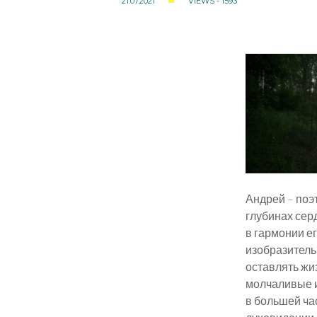
21.07.2021
VIEWS - 1593
Андрей – поэт
глубинах сер
в гармонии е
изобразитель
оставлять жи
молчаливые и
в большей ча