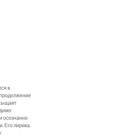
тся в
е продолжение
асыщает
одимо
и осознанно-
. Его лирика,
у