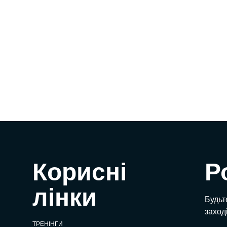
Корисні
Р
лінки
Будьте
заход
ТРЕНІНГИ