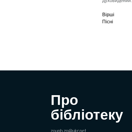
духовидении.
Вірші
Пісні
Про
бібліотеку
zounb.zp@ukr.net