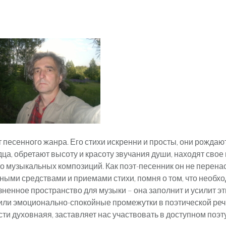
 песенного жанра. Его стихи искренни и просты, они рождаю
дца, обретают высоту и красоту звучания души, находят сво
го музыкальных композиций. Как поэт-песенник он не перен
ными средствами и приемами стихи, помня о том, что необх
зненное пространство для музыки – она заполнит и усилит эт
ли эмоционально-спокойные промежутки в поэтической речи
сти духовнаяя, заставляет нас участвовать в доступном поэт