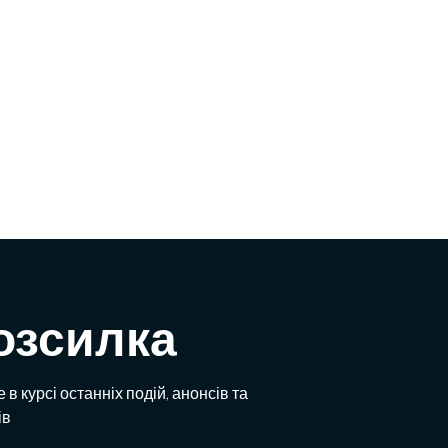
озсилка
 в курсі останніх подій, анонсів та
ів