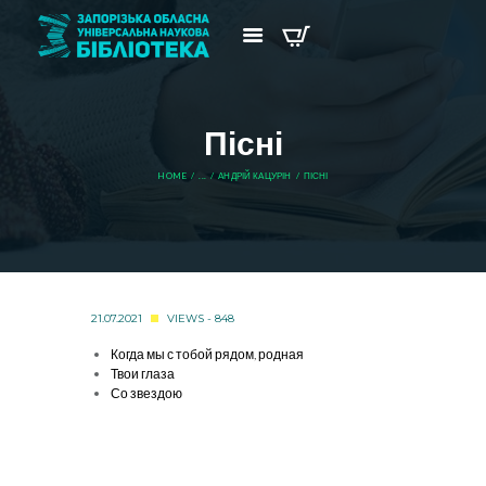
Пісні
HOME
...
АНДРІЙ КАЦУРІН
ПІСНІ
21.07.2021
VIEWS - 848
Когда мы с тобой рядом, родная
Твои глаза
Со звездою