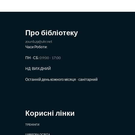
Про бібліотеку
zounb.zp@ukr.net
Часи Роботи:
ПН - СБ: 09:00 - 17:00
НД: ВИХIДНИЙ
Останній день кожного місяця - санітарний
Корисні лінки
ТРЕНІНГИ
ЦИФРОВА ОСВІТА