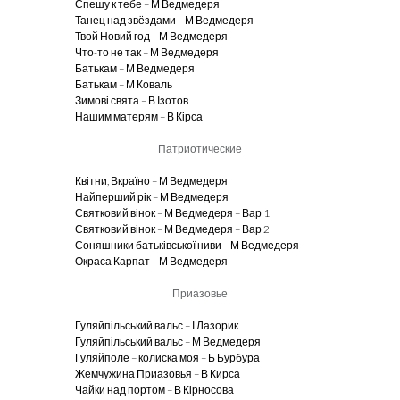
Спешу к тебе – М Ведмедеря
Танец над звёздами – М Ведмедеря
Твой Новий год – М Ведмедеря
Что-то не так – М Ведмедеря
Батькам – М Ведмедеря
Батькам – М Коваль
Зимові свята – В Ізотов
Нашим матерям – В Кірса
Патриотические
Квітни, Вкраїно – М Ведмедеря
Найперший рік – М Ведмедеря
Святковий вінок – М Ведмедеря – Вар 1
Святковий вінок – М Ведмедеря – Вар 2
Соняшники батьківської ниви – М Ведмедеря
Окраса Карпат – М Ведмедеря
Приазовье
Гуляйпільський вальс – І Лазорик
Гуляйпільський вальс – М Ведмедеря
Гуляйполе – колиска моя – Б Бурбура
Жемчужина Приазовья – В Кирса
Чайки над портом – В Кірносова