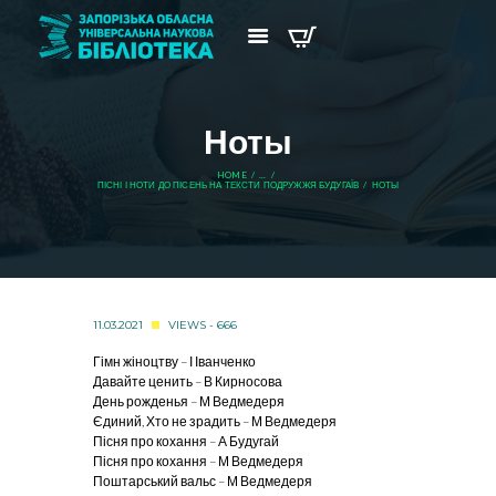
Ноты
HOME
...
ПІСНІ І НОТИ ДО ПІСЕНЬ НА ТЕКСТИ ПОДРУЖЖЯ БУДУГАЇВ
НОТЫ
11.03.2021
VIEWS - 666
Гімн жіноцтву – І Іванченко
Давайте ценить – В Кирносова
День рожденья – М Ведмедеря
Єдиний, Хто не зрадить – М Ведмедеря
Пісня про кохання – А Будугай
Пісня про кохання – М Ведмедеря
Поштарський вальс – М Ведмедеря