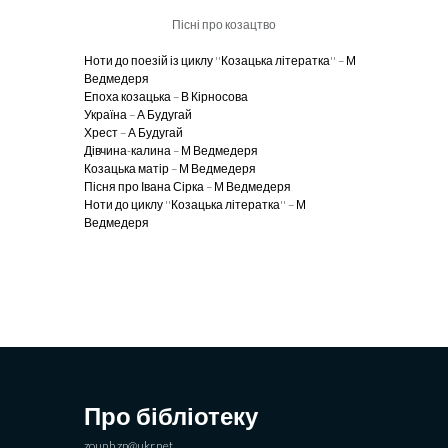
Пісні про козацтво
Ноти до поезій із циклу ''Козацька літератка'' – М
Ведмедеря
Епоха козацька – В Кірносова
Україна – А Будугай
Хрест – А Будугай
Дівчина-калина – М Ведмедеря
Козацька матір – М Ведмедеря
Пісня про Івана Сірка – М Ведмедеря
Ноти до циклу ''Козацька літератка'' – М
Ведмедеря
Про бібліотеку
zounb.zp@ukr.net