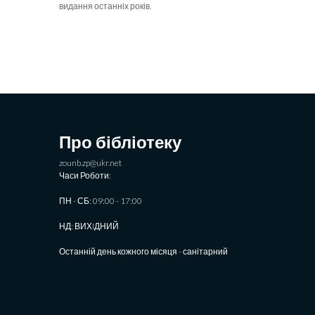
видання останніх років.
Про бібліотеку
zounb.zp@ukr.net
Часи Роботи:
ПН - СБ: 09:00 - 17:00
НД: ВИХIДНИЙ
Останній день кожного місяця - санітарний