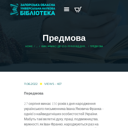
Предмова
HOME
...
IВАН ФРАНКО (ДО 150- РIЧЧЯ ВIД ДНЯ...
ПРЕДМОВА
11.06.2022
VIEWS - 457
Передмова
27 серпня минає 150 років з дня народження
українського письменника Івана Яковича Франка –
однієї з найвидатніших особистостей України.
Мабуть такі велетні духу, праці, подвижництва,
мужності, як Іван Франко, народжуються раз на