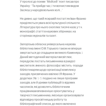
У пролозі до поеми “Мойсей” поет писав про
Україну: “Та прийде час, і ти вогнистим видом
Засяєш у народів вольних колі…”
Не дивно, що такій яскравій постаті як Іван Франко
приділяється увага всієї культурної спільноти.
Література про нього охоплює тисячі назв, у т.ч.
монографії, статті в наукових збірниках, на
сторінках журналів та газет.
Запорізька обласна універсальна наукова
бібліотека імені О.М. Горького також не вперше
звертається до спадщини великого Каменяра.1
Даний методичний матеріал висвітлює,
передусім, постать письменника в ракурсі
мислителя, вченого, філософа і містить -поради
бібліотекарям щодо організації комплексу
заходів, присвячених ювілею І.Я.Франка. У
додатках (№ 1-5) подано не лише програми
заходів, але й уривки публікацій із відомих
часописів, які дозволять бібліотечним
працівникам впевненіше орієнтуватись у
творчості письменника, якісніше організовувати
відповідну просвітницьку роботу та
бібліографічний список, до якого включено