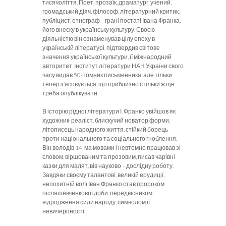
тисячоліття. Поет, прозаїк, драматург, учений,
громадський діяч, філософ, літературний критик,
публіцист, етнограф – грані постаті Івана Франка,
його внеску в українську культуру. Своєю
діяльністю він ознаменував цілу епоху в
українській літературі, підтвердив світове
значення української культури, її міжнародний
авторитет. Інститут літератури НАН України свого
часу видав 50-томник письменника, але тільки
тепер з’ясовується, що приблизно стільки ж ще
треба опублікувати
В історію рідної літератури І. Франко увійшов як
художник-реаліст, блискучий новатор форми,
літописець народного життя, стійкий борець
проти національного та соціального гноблення.
Він володів 14-ма мовами і невтомно працював зі
словом, віршованим та прозовим, писав чарівні
казки для малят, вів науково – дослідну роботу.
Завдяки своєму талантові, великій ерудиції,
непохитній волі Іван Франко став пророком
післяшевченкової доби, передвісником
відродження сили народу, символом її
невичерпності.