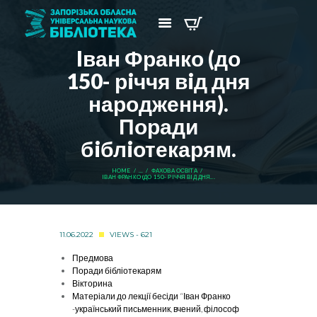
Iван Франко (до
150- рiччя вiд дня
народження).
Поради
бiблiотекарям.
HOME
...
ФАХОВА ОСВІТА
IВАН ФРАНКО (ДО 150- РIЧЧЯ ВIД ДНЯ...
11.06.2022
VIEWS - 621
Предмова
Поради бібліотекарям
Вікторина
Матеріали до лекції бесіди “Іван Франко
-український письменник, вчений, філософ