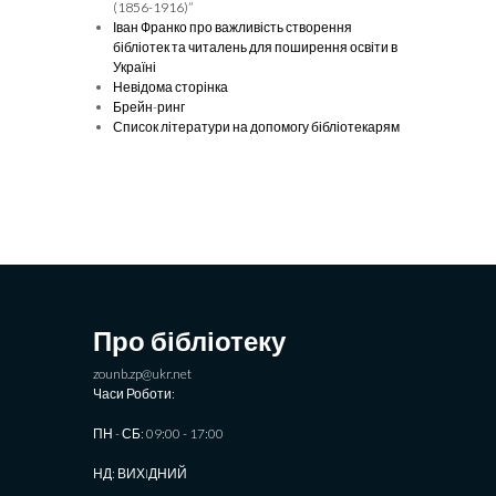
(1856-1916)”
Іван Франко про важливість створення
бібліотек та читалень для поширення освіти в
Україні
Невідома сторінка
Брейн-ринг
Список літератури на допомогу бібліотекарям
Про бібліотеку
zounb.zp@ukr.net
Часи Роботи:
ПН - СБ: 09:00 - 17:00
НД: ВИХIДНИЙ