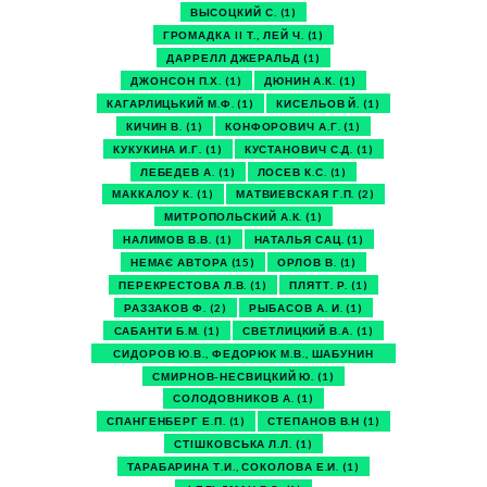
ВЫСОЦКИЙ С.
(1)
ГРОМАДКА II Т., ЛЕЙ Ч.
(1)
ДАРРЕЛЛ ДЖЕРАЛЬД
(1)
ДЖОНСОН П.Х.
(1)
ДЮНИН А.К.
(1)
КАГАРЛИЦЬКИЙ М.Ф.
(1)
КИСЕЛЬОВ Й.
(1)
КИЧИН В.
(1)
КОНФОРОВИЧ А.Г.
(1)
КУКУКИНА И.Г.
(1)
КУСТАНОВИЧ С.Д.
(1)
ЛЕБЕДЕВ А.
(1)
ЛОСЕВ К.С.
(1)
МАККАЛОУ К.
(1)
МАТВИЕВСКАЯ Г.П.
(2)
МИТРОПОЛЬСКИЙ А.К.
(1)
НАЛИМОВ В.В.
(1)
НАТАЛЬЯ САЦ.
(1)
НЕМАЄ АВТОРА
(15)
ОРЛОВ В.
(1)
ПЕРЕКРЕСТОВА Л.В.
(1)
ПЛЯТТ. Р.
(1)
РАЗЗАКОВ Ф.
(2)
РЫБАСОВ А. И.
(1)
САБАНТИ Б.М.
(1)
СВЕТЛИЦКИЙ В.А.
(1)
СИДОРОВ Ю.В., ФЕДОРЮК М.В., ШАБУНИН
М.И.
(1)
СМИРНОВ-НЕСВИЦКИЙ Ю.
(1)
СОЛОДОВНИКОВ А.
(1)
СПАНГЕНБЕРГ Е.П.
(1)
СТЕПАНОВ В.Н
(1)
СТІШКОВСЬКА Л.Л.
(1)
ТАРАБАРИНА Т.И., СОКОЛОВА Е.И.
(1)