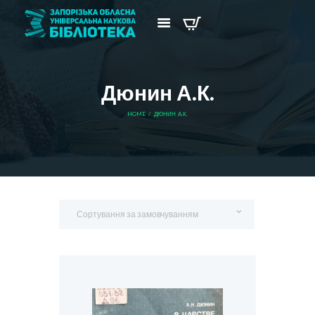
Дюнин А.К.
HOME
ДЮНИН А.К.