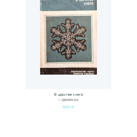
В царстве снега
BY
ДЮНИН А.К.
8.00
₴