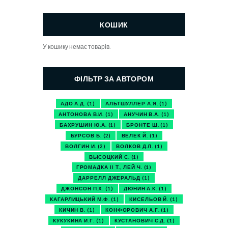
КОШИК
У кошику немає товарів.
ФІЛЬТР ЗА АВТОРОМ
АДО А.Д.
(1)
АЛЬТШУЛЛЕР А.Я.
(1)
АНТОНОВА В.И.
(1)
АНУЧИН В.А.
(1)
БАХРУШИН Ю.А.
(1)
БРОНТЕ Ш.
(1)
БУРСОВ Б.
(2)
ВЕЛЕК Й.
(1)
ВОЛГИН И.
(2)
ВОЛКОВ Д.Л.
(1)
ВЫСОЦКИЙ С.
(1)
ГРОМАДКА II Т., ЛЕЙ Ч.
(1)
ДАРРЕЛЛ ДЖЕРАЛЬД
(1)
ДЖОНСОН П.Х.
(1)
ДЮНИН А.К.
(1)
КАГАРЛИЦЬКИЙ М.Ф.
(1)
КИСЕЛЬОВ Й.
(1)
КИЧИН В.
(1)
КОНФОРОВИЧ А.Г.
(1)
КУКУКИНА И.Г.
(1)
КУСТАНОВИЧ С.Д.
(1)