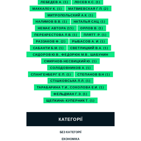
ЛЕБЕДЕВ А.
(1)
ЛОСЕВ К.С.
(1)
МАККАЛОУ К.
(1)
МАТВИЕВСКАЯ Г.П.
(2)
МИТРОПОЛЬСКИЙ А.К.
(1)
НАЛИМОВ В.В.
(1)
НАТАЛЬЯ САЦ.
(1)
НЕМАЄ АВТОРА
(15)
ОРЛОВ В.
(1)
ПЕРЕКРЕСТОВА Л.В.
(1)
ПЛЯТТ. Р.
(1)
РАЗЗАКОВ Ф.
(2)
РЫБАСОВ А. И.
(1)
САБАНТИ Б.М.
(1)
СВЕТЛИЦКИЙ В.А.
(1)
СИДОРОВ Ю.В., ФЕДОРЮК М.В., ШАБУНИН
М.И.
(1)
СМИРНОВ-НЕСВИЦКИЙ Ю.
(1)
СОЛОДОВНИКОВ А.
(1)
СПАНГЕНБЕРГ Е.П.
(1)
СТЕПАНОВ В.Н
(1)
СТІШКОВСЬКА Л.Л.
(1)
ТАРАБАРИНА Т.И., СОКОЛОВА Е.И.
(1)
ФЕЛЬДМАН Г.Э.
(1)
ЩЕПКИНА-КУПЕРНИК Т.
(1)
КАТЕГОРІЇ
БЕЗ КАТЕГОРІЇ
ЕКОНОМІКА