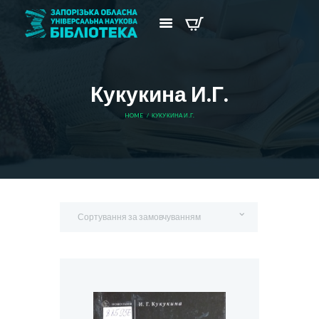
Кукукина И.Г.
HOME
КУКУКИНА И.Г.