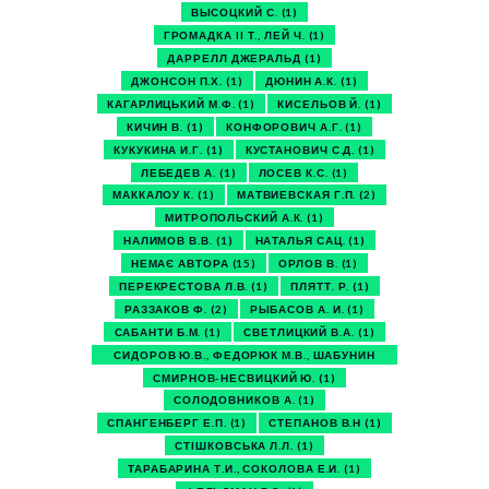
ВЫСОЦКИЙ С.
(1)
ГРОМАДКА II Т., ЛЕЙ Ч.
(1)
ДАРРЕЛЛ ДЖЕРАЛЬД
(1)
ДЖОНСОН П.Х.
(1)
ДЮНИН А.К.
(1)
КАГАРЛИЦЬКИЙ М.Ф.
(1)
КИСЕЛЬОВ Й.
(1)
КИЧИН В.
(1)
КОНФОРОВИЧ А.Г.
(1)
КУКУКИНА И.Г.
(1)
КУСТАНОВИЧ С.Д.
(1)
ЛЕБЕДЕВ А.
(1)
ЛОСЕВ К.С.
(1)
МАККАЛОУ К.
(1)
МАТВИЕВСКАЯ Г.П.
(2)
МИТРОПОЛЬСКИЙ А.К.
(1)
НАЛИМОВ В.В.
(1)
НАТАЛЬЯ САЦ.
(1)
НЕМАЄ АВТОРА
(15)
ОРЛОВ В.
(1)
ПЕРЕКРЕСТОВА Л.В.
(1)
ПЛЯТТ. Р.
(1)
РАЗЗАКОВ Ф.
(2)
РЫБАСОВ А. И.
(1)
САБАНТИ Б.М.
(1)
СВЕТЛИЦКИЙ В.А.
(1)
СИДОРОВ Ю.В., ФЕДОРЮК М.В., ШАБУНИН
М.И.
(1)
СМИРНОВ-НЕСВИЦКИЙ Ю.
(1)
СОЛОДОВНИКОВ А.
(1)
СПАНГЕНБЕРГ Е.П.
(1)
СТЕПАНОВ В.Н
(1)
СТІШКОВСЬКА Л.Л.
(1)
ТАРАБАРИНА Т.И., СОКОЛОВА Е.И.
(1)