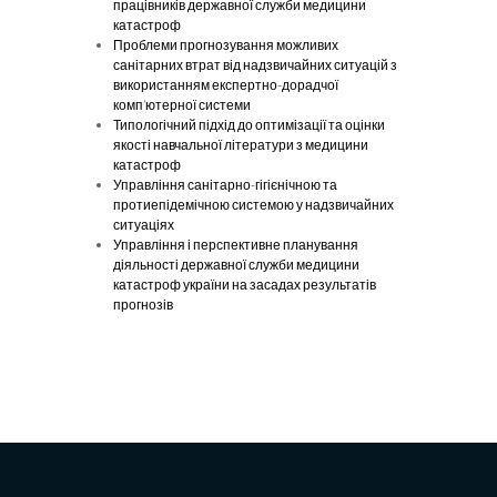
працівників державної служби медицини
катастроф
Проблеми прогнозування можливих
санітарних втрат від надзвичайних ситуацій з
використанням експертно-дорадчої
комп’ютерної системи
Типологічний підхід до оптимізації та оцінки
якості навчальної літератури з медицини
катастроф
Управління санітарно-гігієнічною та
протиепідемічною системою у надзвичайних
ситуаціях
Управління і перспективне планування
діяльності державної служби медицини
катастроф україни на засадах результатів
прогнозів