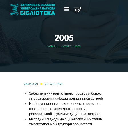
2005
HOME
...
СТАТТІ
2005
24.03.2021
VIEWS - 783
Забезпечення навчального процесу учбовою
літературою на кафедрі медицини катастроф
Информационные технологии как средство
совершенствования деятельности
региональной службы медицины катастроф
Методичні підходи до оцінки психічних станів
та психологічної структури особистості