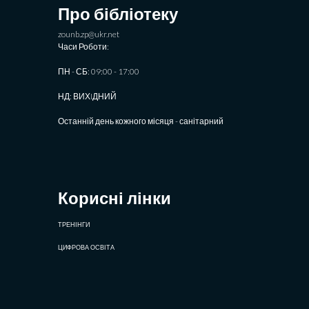
Про бібліотеку
zounb.zp@ukr.net
Часи Роботи:
ПН - СБ: 09:00 - 17:00
НД: ВИХIДНИЙ
Останній день кожного місяця - санітарний
Корисні лінки
ТРЕНІНГИ
ЦИФРОВА ОСВІТА